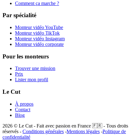
Comment ça marche ?
Par spécialité
Monteur vidéo YouTube
Monteur vidéo TikTok
Monteur vidéo Instagram
Monteur vidéo corporate
Pour les monteurs
Trouver une mission
Prix
Lister mon profil
Le Cut
À propos
Contact
Blog
2026
© Le Cut - Fait avec passion en France 🇫🇷 - Tous droits
réservés -
Conditions générales
-
Mentions légales
-
Politique de
confidentialité