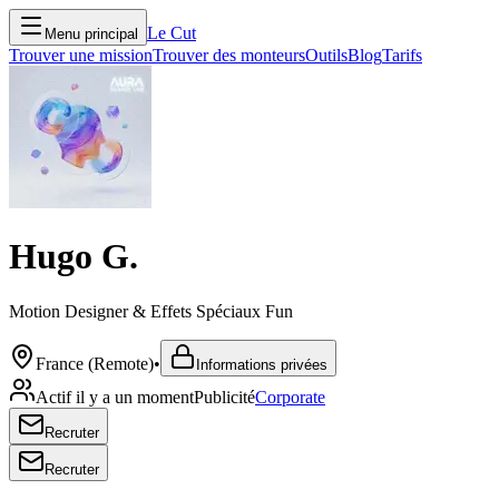
Le Cut
Menu principal
Trouver une mission
Trouver des monteurs
Outils
Blog
Tarifs
Hugo G.
Motion Designer & Effets Spéciaux Fun
France (Remote)
•
Informations privées
Actif il y a un moment
Publicité
Corporate
Recruter
Recruter