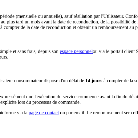
riode (mensuelle ou annuelle), sauf résiliation par l'Utilisateur. Con
 et au plus tard un mois avant la date de reconduction, de la possibilité 
nt à compter de la date de reconduction et obtenir un remboursement au p
imple et sans frais, depuis son
espace personnel
ou via le portail client 
ours.
lisateur consommateur dispose d'un délai de
14 jours
à compter de la sou
xpressément que l'exécution du service commence avant la fin du délai de
e explicite lors du processus de commande.
lateforme via la
page de contact
ou par email. Le remboursement sera eff