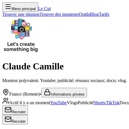
Le Cut
Menu principal
Trouver une mission
Trouver des monteurs
Outils
Blog
Tarifs
Claude Camille
Monteur polyvalent. Youtube; publicité; réseaux sociaux; docu; vlog.
France (Remote)
•
Informations privées
Actif il y a un moment
YouTube
Vlogs
Publicité
Shorts/TikTok
Docu
Recruter
Recruter