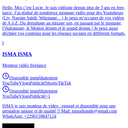
Hello, Moi c’est Lucie. Je suis vidéaste depuis plus de 3 ans en free-
lance. J’ai réalisé de nombreux montage vidéo pour des Youtubeurs
(Liv, Nassim Sahili, Wiizmane…) Je peux m’occuper de vos vidéos
de A à Z. Du derushage au mixage son, en passant par le montage,
l’étalonnage, le Motion design et le sound design ! Je peux aussi
décliner vos contenus pour les réseaux sociaux en différents formats.
I
ISMA ISMA
Monteur vidéo freelance
Disponible immédiatement
YouTube
Vlogs
Publicité
Shorts/TikTok
Disponible immédiatement
YouTube
Vlogs
Publicité
+
1
ISMA je suis monteur de video . engagé et disponible pour une
prestation unique et de qualité !! Mail: ismodiomde@gmail.com
WhatsApp: +2290159847124