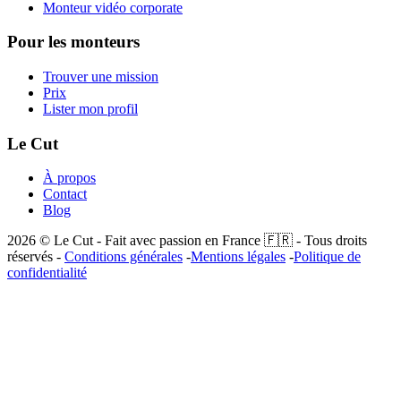
Monteur vidéo corporate
Pour les monteurs
Trouver une mission
Prix
Lister mon profil
Le Cut
À propos
Contact
Blog
2026
© Le Cut - Fait avec passion en France 🇫🇷 - Tous droits
réservés -
Conditions générales
-
Mentions légales
-
Politique de
confidentialité