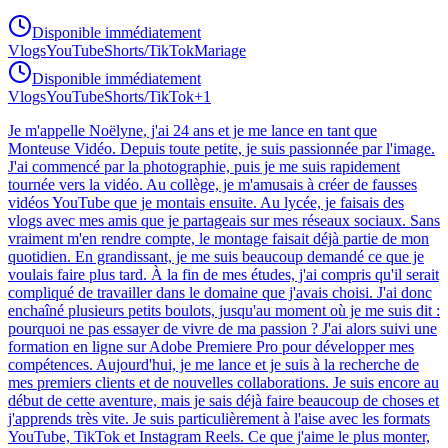
Disponible immédiatement
Vlogs
YouTube
Shorts/TikTok
Mariage
Disponible immédiatement
Vlogs
YouTube
Shorts/TikTok
+
1
Je m'appelle Noëlyne, j'ai 24 ans et je me lance en tant que
Monteuse Vidéo. Depuis toute petite, je suis passionnée par l'image.
J'ai commencé par la photographie, puis je me suis rapidement
tournée vers la vidéo. Au collège, je m'amusais à créer de fausses
vidéos YouTube que je montais ensuite. Au lycée, je faisais des
vlogs avec mes amis que je partageais sur mes réseaux sociaux. Sans
vraiment m'en rendre compte, le montage faisait déjà partie de mon
quotidien. En grandissant, je me suis beaucoup demandé ce que je
voulais faire plus tard. À la fin de mes études, j'ai compris qu'il serait
compliqué de travailler dans le domaine que j'avais choisi. J'ai donc
enchaîné plusieurs petits boulots, jusqu'au moment où je me suis dit :
pourquoi ne pas essayer de vivre de ma passion ? J'ai alors suivi une
formation en ligne sur Adobe Premiere Pro pour développer mes
compétences. Aujourd'hui, je me lance et je suis à la recherche de
mes premiers clients et de nouvelles collaborations. Je suis encore au
début de cette aventure, mais je sais déjà faire beaucoup de choses et
j'apprends très vite. Je suis particulièrement à l'aise avec les formats
YouTube, TikTok et Instagram Reels. Ce que j'aime le plus monter,