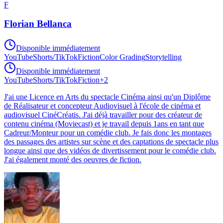
F
Florian Bellanca
Disponible immédiatement
YouTube
Shorts/TikTok
Fiction
Color Grading
Storytelling
Disponible immédiatement
YouTube
Shorts/TikTok
Fiction
+
2
J'ai une Licence en Arts du spectacle Cinéma ainsi qu'un Diplôme
de Réalisateur et concepteur Audiovisuel à l'école de cinéma et
audiovisuel CinéCréatis. J'ai déjà travailler pour des créateur de
contenu cinéma (Moviecast) et je travail depuis 1ans en tant que
Cadreur/Monteur pour un comédie club. Je fais donc les montages
des passages des artistes sur scène et des captations de spectacle plus
longue ainsi que des vidéos de divertissement pour le comédie club.
J'ai également monté des oeuvres de fiction.