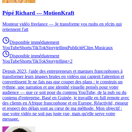
Pépé Richard --- MotionKraft
Monteur vidéo freelance — Je transforme vos rushs en récits qui
retiennent l'att
Disponible immédiatement
YouTube
Shorts/TikTok
Storytelling
Publicité
Clips Musicaux
Disponible immédiatement
YouTube
Shorts/TikTok
Storytelling
+
2
Depuis 2023, j'aide des entrepreneurs et marques francophones à
transformer leurs images brutes en vidéos qui captent l'attention et
convertissent Je ne fais pas que couper des plans : je construis un
rythme, une narration et une identité visuelle pensés pour votre
audience — que ce soit pour du contenu YouTube, de la pub ou du
contenu d'entreprise. Basé en Guinée, je travaille en full remote avec
des clients en Afrique francophone et en Europe. Réactivité, rigueur
et respect des délais sont au cœur de ma méthode. Mon objectif :
que votre vidéo ne soit pas juste vue, mais qu'elle serve votre
message.