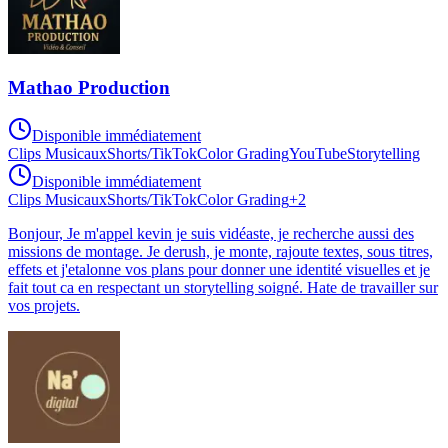
Mathao Production
Disponible immédiatement
Clips Musicaux
Shorts/TikTok
Color Grading
YouTube
Storytelling
Disponible immédiatement
Clips Musicaux
Shorts/TikTok
Color Grading
+
2
Bonjour, Je m'appel kevin je suis vidéaste, je recherche aussi des
missions de montage. Je derush, je monte, rajoute textes, sous titres,
effets et j'etalonne vos plans pour donner une identité visuelles et je
fait tout ca en respectant un storytelling soigné. Hate de travailler sur
vos projets.