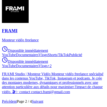
FRAMI
Monteur vidéo freelance
Disponible immédiatement
YouTube
Documentaires
Vlogs
Shorts/TikTok
Publicité
Disponible immédiatement
YouTube
Documentaires
Vlogs
+
2
FRAMI Studio | Monteur Vidéo Monteur vidéo freelance spécialisé
dans les contenus YouTube, TikTok, Instagram et podcasts. Je crée
des montages modernes, dynamiques et professionnels avec une
attention particulière aux détails pour maximiser l'impact de chaque
vidéo. 🎬✨ contact contact.frami@gmail.com
Précédent
Page
2
/
4
Suivant