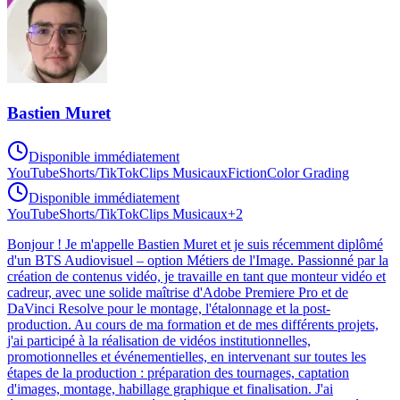
Bastien Muret
Disponible immédiatement
YouTube
Shorts/TikTok
Clips Musicaux
Fiction
Color Grading
Disponible immédiatement
YouTube
Shorts/TikTok
Clips Musicaux
+
2
Bonjour ! Je m'appelle Bastien Muret et je suis récemment diplômé
d'un BTS Audiovisuel – option Métiers de l'Image. Passionné par la
création de contenus vidéo, je travaille en tant que monteur vidéo et
cadreur, avec une solide maîtrise d'Adobe Premiere Pro et de
DaVinci Resolve pour le montage, l'étalonnage et la post-
production. Au cours de ma formation et de mes différents projets,
j'ai participé à la réalisation de vidéos institutionnelles,
promotionnelles et événementielles, en intervenant sur toutes les
étapes de la production : préparation des tournages, captation
d'images, montage, habillage graphique et finalisation. J'ai