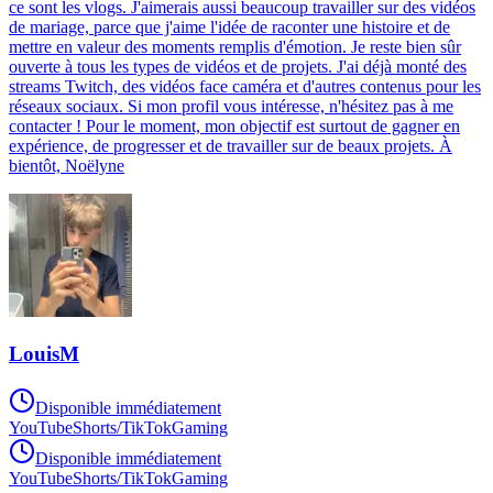
ce sont les vlogs. J'aimerais aussi beaucoup travailler sur des vidéos
de mariage, parce que j'aime l'idée de raconter une histoire et de
mettre en valeur des moments remplis d'émotion. Je reste bien sûr
ouverte à tous les types de vidéos et de projets. J'ai déjà monté des
streams Twitch, des vidéos face caméra et d'autres contenus pour les
réseaux sociaux. Si mon profil vous intéresse, n'hésitez pas à me
contacter ! Pour le moment, mon objectif est surtout de gagner en
expérience, de progresser et de travailler sur de beaux projets. À
bientôt, Noëlyne
LouisM
Disponible immédiatement
YouTube
Shorts/TikTok
Gaming
Disponible immédiatement
YouTube
Shorts/TikTok
Gaming