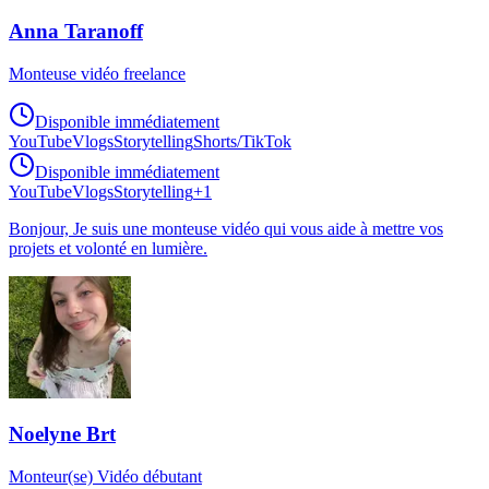
Anna Taranoff
Monteuse vidéo freelance
Disponible immédiatement
YouTube
Vlogs
Storytelling
Shorts/TikTok
Disponible immédiatement
YouTube
Vlogs
Storytelling
+
1
Bonjour, Je suis une monteuse vidéo qui vous aide à mettre vos
projets et volonté en lumière.
Noelyne Brt
Monteur(se) Vidéo débutant