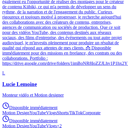
également eu l'opportunité de réaliser des montages pour le créateur
de contenu Kiibiki, ce qui m'a permis de développer un sens du
rythme, de la narration et de l'engagement du public. Curieux,
rigoureux et toujours motivé à progresser, je recherche aujourd'hui
des collaborations avec des créateurs de contenu, entreprises,
agences de communication ou sociétés de production. Que ce soit
pour des vidéos YouTube, des contenus destinés aux réseaux
sociaux, des films d'entreprise, des événements ou tout autre projet
audiovisuel, je m'investis pleinement pour produire un résultat de
qualité qui répond aux attentes de mes clients. 📩 Disponible
immédiatement pour des missions en freelance, des contrats ou des
collaborations. Portfolio :
https://drive.google.com/drive/folders/1imBoNR8IoZZJLhv1P1h
L
Lucie Lemoine
Monteur vidéo et Motion designer
Disponible immédiatement
Motion Design
YouTube
Vlogs
Shorts/TikTok
Corporate
Disponible immédiatement
Motion Design
YouTube
Vlogs
+
2