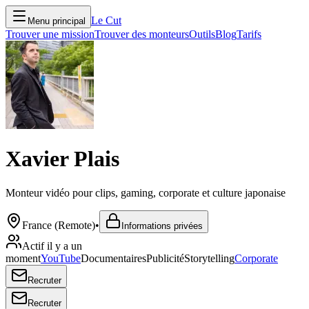
Le Cut
Menu principal
Trouver une mission
Trouver des monteurs
Outils
Blog
Tarifs
Xavier Plais
Monteur vidéo pour clips, gaming, corporate et culture japonaise
France (Remote)
•
Informations privées
Actif il y a un
moment
YouTube
Documentaires
Publicité
Storytelling
Corporate
Recruter
Recruter