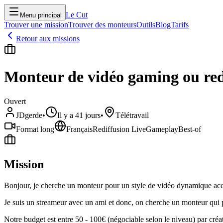
Le Cut
Menu principal
Trouver une mission
Trouver des monteurs
Outils
Blog
Tarifs
Retour aux missions
Monteur de vidéo gaming ou red
Ouvert
JDgerde
•
Il y a 41 jours
•
Télétravail
Format long
Français
Rediffusion Live
Gameplay
Best-of
Mission
Bonjour, je cherche un monteur pour un style de vidéo dynamique accè
Je suis un streameur avec un ami et donc, on cherche un monteur qui pou
Notre budget est entre 50 - 100€ (négociable selon le niveau) par créa