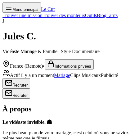
Le Cut
Menu principal
Trouver une mission
Trouver des monteurs
Outils
Blog
Tarifs
J
Jules C.
Vidéaste Mariage & Famille | Style Documentaire
France (Remote)
•
Informations privées
Actif il y a un moment
Mariage
Clips Musicaux
Publicité
Recruter
Recruter
À propos
Le vidéaste invisible. 👻
Le plus beau plan de votre mariage, c'est celui où vous ne saviez
même pas que je filmais.