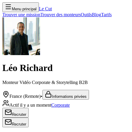
Le Cut
Menu principal
Trouver une mission
Trouver des monteurs
Outils
Blog
Tarifs
Léo Richard
Monteur Vidéo Corporate & Storytelling B2B
France (Remote)
•
Informations privées
Actif il y a un moment
Corporate
Recruter
Recruter