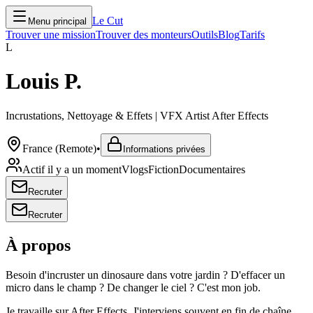
Le Cut
Menu principal
Trouver une mission
Trouver des monteurs
Outils
Blog
Tarifs
L
Louis P.
Incrustations, Nettoyage & Effets | VFX Artist After Effects
France (Remote)
•
Informations privées
Actif il y a un moment
Vlogs
Fiction
Documentaires
Recruter
Recruter
À propos
Besoin d'incruster un dinosaure dans votre jardin ? D'effacer un
micro dans le champ ? De changer le ciel ? C'est mon job.
Je travaille sur After Effects. J'interviens souvent en fin de chaîne