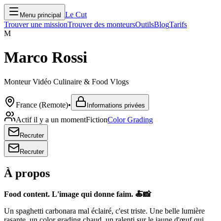
Le Cut
Menu principal
Trouver une mission
Trouver des monteurs
Outils
Blog
Tarifs
M
Marco Rossi
Monteur Vidéo Culinaire & Food Vlogs
France (Remote)
•
Informations privées
Actif il y a un moment
Fiction
Color Grading
Recruter
Recruter
À propos
Food content. L'image qui donne faim. 🍝📸
Un spaghetti carbonara mal éclairé, c'est triste. Une belle lumière
rasante, un color grading chaud, un ralenti sur le jaune d'œuf qui