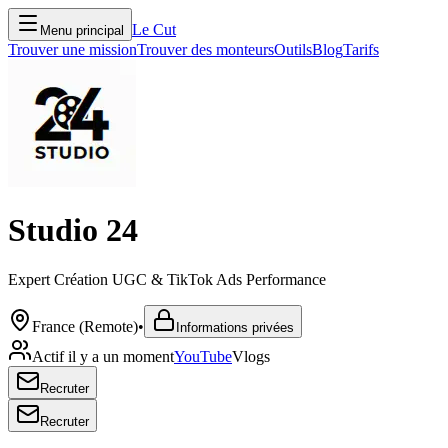
Le Cut
Menu principal
Trouver une mission
Trouver des monteurs
Outils
Blog
Tarifs
Studio 24
Expert Création UGC & TikTok Ads Performance
France (Remote)
•
Informations privées
Actif il y a un moment
YouTube
Vlogs
Recruter
Recruter